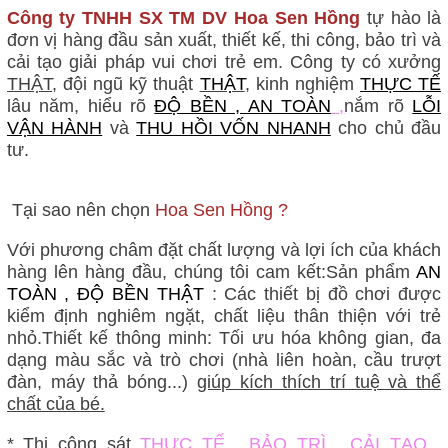
Công ty TNHH SX TM DV Hoa Sen Hồng
tự hào là
đơn vị hàng đầu sản xuất, thiết kế, thi công, bảo trì và
cải tạo giải pháp vui chơi trẻ em. Công ty có xưởng
THẬT,
đội ngũ kỹ thuật
THẬT
, kinh nghiệm
THỰC TẾ
lâu năm, hiểu rõ
ĐỘ BỀN , AN TOÀN
,
nắm rõ
LỖI
VẬN HÀNH
và
THU HỒI VỐN NHANH
cho chủ đầu
tư.
Tại sao nên chọn
Hoa Sen Hồng ?
Với phương châm đặt chất lượng và lợi ích của khách
hàng lên hàng đầu, chúng tôi cam kết:
Sản phẩm
AN
TOÀN , ĐỘ BỀN THẬT
: Các thiết bị đồ chơi được
kiểm định nghiêm ngặt, chất liệu thân thiện với trẻ
nhỏ.
Thiết kế thông minh: Tối ưu hóa không
gian, đa
dạng màu sắc và trò chơi (nhà liên hoàn, cầu trượt
đàn, máy thả bóng...)
giúp kích thích trí tuệ và thể
chất của bé.
* Thi công sát
THỰC TẾ , BẢO TRÌ , CẢI TẠO ,