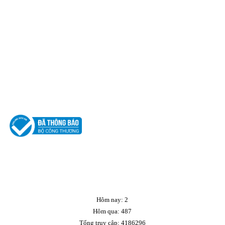
2017 Copyright © Hoa Sen Hồng. All rights reserved.
CHÍNH SÁCH
CHÍNH SÁCH BẢO MẬT
CHÍNH SÁCH VẬN CHUYỂN
CHÍNH SÁCH BẢO HÀNH
CHÍNH SÁCH ĐỔI TRẢ HÀNG
CHÍNH SÁCH THANH TOÁN
Hôm nay:
2
Hôm qua:
487
Tổng truy cập:
4186296