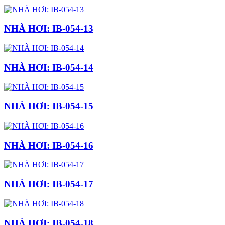
NHÀ HƠI: IB-054-13
NHÀ HƠI: IB-054-14
NHÀ HƠI: IB-054-15
NHÀ HƠI: IB-054-16
NHÀ HƠI: IB-054-17
NHÀ HƠI: IB-054-18