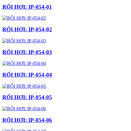
Tư vấn
RỐI HƠI: IP-054-01
Tin tức
Liên hệ
RỐI HƠI: IP-054-02
RỐI HƠI: IP-054-03
RỐI HƠI: IP-054-04
RỐI HƠI: IP-054-05
RỐI HƠI: IP-054-06