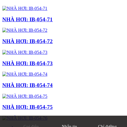
NHÀ HƠI: IB-054-71
NHÀ HƠI: IB-054-72
NHÀ HƠI: IB-054-73
NHÀ HƠI: IB-054-74
NHÀ HƠI: IB-054-75
Gọi điện
Nhắn tin
Chỉ đường