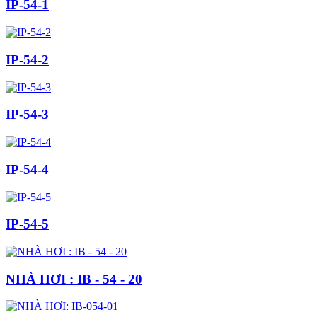
IP-54-1
IP-54-2
IP-54-3
IP-54-4
IP-54-5
NHÀ HƠI : IB - 54 - 20