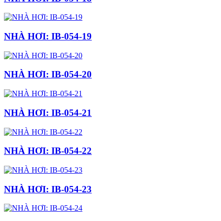
NHÀ HƠI: IB-054-19
NHÀ HƠI: IB-054-20
NHÀ HƠI: IB-054-21
NHÀ HƠI: IB-054-22
NHÀ HƠI: IB-054-23