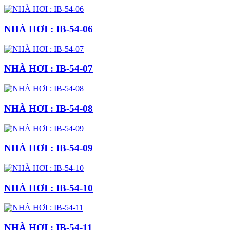
NHÀ HƠI : IB-54-06
NHÀ HƠI : IB-54-07
NHÀ HƠI : IB-54-08
NHÀ HƠI : IB-54-09
NHÀ HƠI : IB-54-10
NHÀ HƠI : IB-54-11