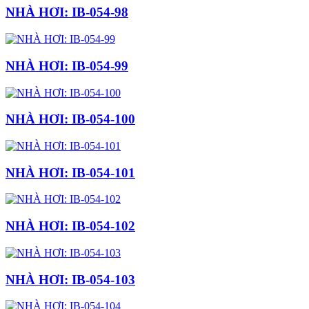
NHÀ HƠI: IB-054-98
NHÀ HƠI: IB-054-99
NHÀ HƠI: IB-054-100
NHÀ HƠI: IB-054-101
NHÀ HƠI: IB-054-102
NHÀ HƠI: IB-054-103