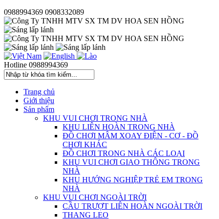
0988994369 0908332089
Hotline
0988994369
Trang chủ
Giới thiệu
Sản phẩm
KHU VUI CHƠI TRONG NHÀ
KHU LIÊN HOÀN TRONG NHÀ
ĐỒ CHƠI MÂM XOAY ĐIỆN - CƠ - ĐỒ
CHƠI KHÁC
ĐỒ CHƠI TRONG NHÀ CÁC LOẠI
KHU VUI CHƠI GIAO THÔNG TRONG
NHÀ
KHU HƯỚNG NGHIỆP TRẺ EM TRONG
NHÀ
KHU VUI CHƠI NGOÀI TRỜI
CẦU TRƯỢT LIÊN HOÀN NGOÀI TRỜI
THANG LEO