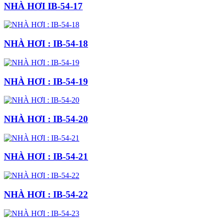
NHÀ HƠI IB-54-17
NHÀ HƠI : IB-54-18
NHÀ HƠI : IB-54-19
NHÀ HƠI : IB-54-20
NHÀ HƠI : IB-54-21
NHÀ HƠI : IB-54-22