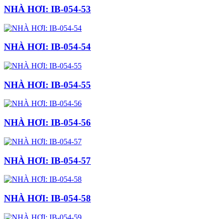
NHÀ HƠI: IB-054-53
NHÀ HƠI: IB-054-54
NHÀ HƠI: IB-054-55
NHÀ HƠI: IB-054-56
NHÀ HƠI: IB-054-57
NHÀ HƠI: IB-054-58