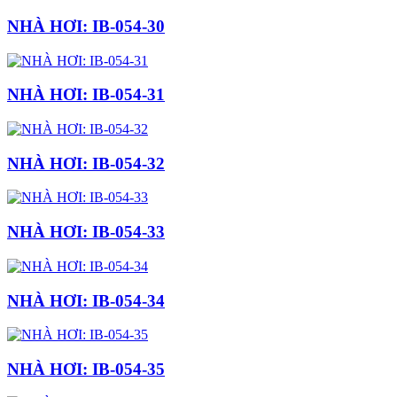
NHÀ HƠI: IB-054-30
NHÀ HƠI: IB-054-31
NHÀ HƠI: IB-054-32
NHÀ HƠI: IB-054-33
NHÀ HƠI: IB-054-34
NHÀ HƠI: IB-054-35