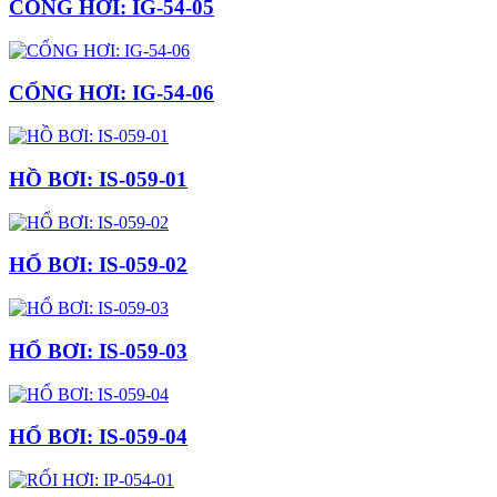
CỔNG HƠI: IG-54-05
ĐU QUAY NGỰA
MÂM XOAY ĐIỆN
XE LỬA ĐIỆN
CANO
CỔNG HƠI: IG-54-06
XE ĐIỆN ĐỤNG
THÚ NHÚN ĐIỆN
THIẾT BỊ MẦM NON
ĐỒ CHƠI MẦM NON
BÀN GHẾ MẦM NON
HỒ BƠI: IS-059-01
GIƯỜNG MẦM NON
KỆ MẦM NON
THIẾT BỊ THỂ DỤC
THIẾT BỊ THỂ DỤC NGOÀI TRỜI
HỔ BƠI: IS-059-02
THIẾT BỊ THỂ DỤC TRONG NHÀ
MÁY GAME
BÀN CHƠI
MÁY GAME LOẠI KHÁC
HỔ BƠI: IS-059-03
GAME ĐƯỜNG ĐUA
NHÀ PHAO - NHÀ HƠI
NHÀ HƠI NHÀ PHAO
CÔNG VIÊN NƯỚC
HỔ BƠI: IS-059-04
CỔNG HƠI - CỔNG SỰ KIỆN
HỒ BƠI
RỐI HƠI
Dự án