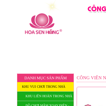
TRANG CHỦ
GIỚI THIỆU
LIÊN HỆ
CÔNG VIÊN 
DANH MỤC SẢN PHẨM
KHU VUI CHƠI TRONG NHÀ
KHU LIÊN HOÀN TRONG NHÀ
ĐỒ CHƠI MÂM XOAY ĐIỆN -