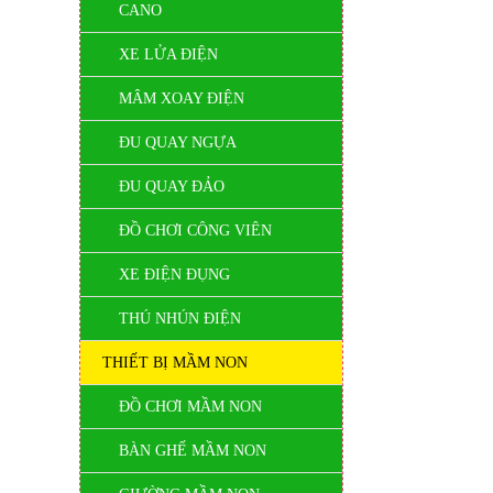
CANO
XE LỬA ĐIỆN
MÂM XOAY ĐIỆN
ĐU QUAY NGỰA
ĐU QUAY ĐẢO
ĐỒ CHƠI CÔNG VIÊN
XE ĐIỆN ĐỤNG
THÚ NHÚN ĐIỆN
THIẾT BỊ MẦM NON
ĐỒ CHƠI MẦM NON
BÀN GHẾ MẦM NON