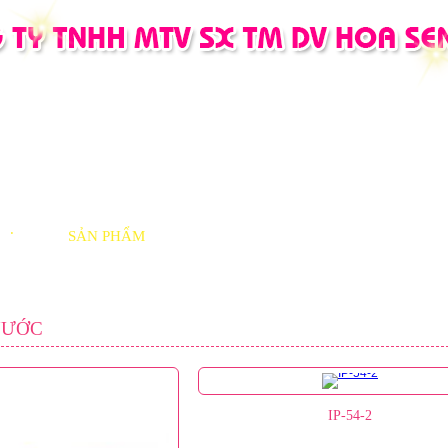
SẢN PHẨM
DỰ ÁN
TƯ 
NƯỚC
IP-54-2