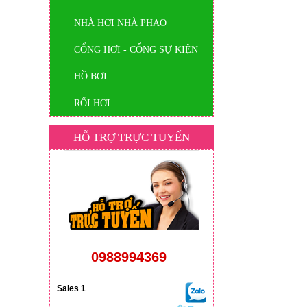
NHÀ HƠI NHÀ PHAO
CỔNG HƠI - CỔNG SỰ KIỆN
HỒ BƠI
RỐI HƠI
HỖ TRỢ TRỰC TUYẾN
0988994369
Sales 1