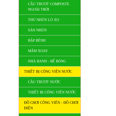
CẦU TRƯỢT COMPOSTE
NGOÀI TRỜI
THÚ NHÚN LÒ XO
SÀN NHÚN
BẬP BÊNH
MÂM XOAY
NHÀ BANH - BỂ BÓNG
THIẾT BỊ CÔNG VIÊN NƯỚC
CẦU TRƯỢT NƯỚC
THIẾT BỊ CÔNG VIÊN NƯỚC
ĐỒ CHƠI CÔNG VIÊN - ĐỒ CHƠI
ĐIỆN