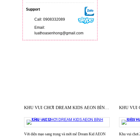
Support
Call: 0908332089
Email:
luathoasenhong@gmail.com
AEON MALL TÂN PHÚ - KHU VUI CHƠI DREAM KID
KHU VUI CHƠI DREAM KIDS AEON BÌNH TÂN - HCM
i mang
Với diện mạo sang trọng và mới mẻ Dream Kid AEON
Khu vui chơi 