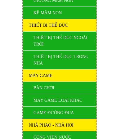
GIƯỜNG MẦM NON
KỆ MẦM NON
THIẾT BỊ THỂ DỤC
THIẾT BỊ THỂ DỤC NGOÀI
TRỜI
THIẾT BỊ THỂ DỤC TRONG
NHÀ
MÁY GAME
BÀN CHƠI
MÁY GAME LOẠI KHÁC
GAME ĐƯỜNG ĐUA
NHÀ PHAO - NHÀ HƠI
CÔNG VIÊN NƯỚC