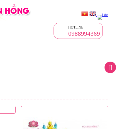
HOTLINE
0988994369
VẤN
TIN TỨC