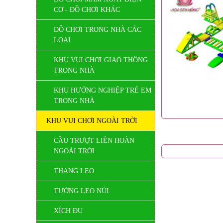
CƠ - ĐỒ CHƠI KHÁC
ĐỒ CHƠI TRONG NHÀ CÁC
LOẠI
KHU VUI CHƠI GIAO THÔNG
TRONG NHÀ
KHU HƯỚNG NGHIỆP TRẺ EM
TRONG NHÀ
KHU VUI CHƠI NGOÀI TRỜI
CẦU TRƯỢT LIÊN HOÀN
NGOÀI TRỜI
THANG LEO
TƯỜNG LEO NÚI
XÍCH ĐU