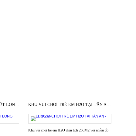
KHU VUI CHƠI MINION - BẾN LỨT LONG AN
KHU VUI CHƠI TRẺ EM H2O TẠI TÂN AN - LONG AN
Khu vui chơi trẻ em H2O diện tích 250M2 với nhiều đồ
Khu Vui C