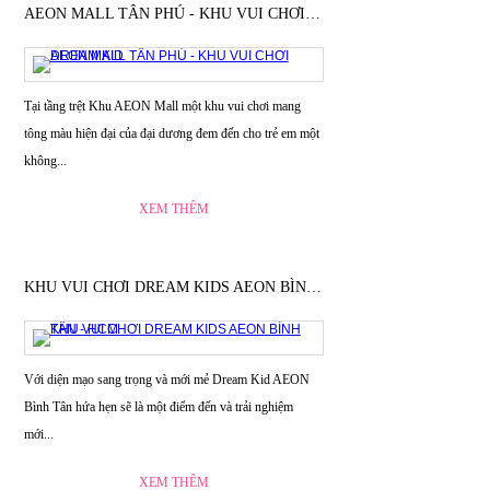
AEON MALL TÂN PHÚ - KHU VUI CHƠI DREAM KID
Tại tầng trệt Khu AEON Mall một khu vui chơi mang
tông màu hiện đại của đại dương đem đến cho trẻ em một
không...
XEM THÊM
KHU VUI CHƠI DREAM KIDS AEON BÌNH TÂN - HCM
Với diện mạo sang trọng và mới mẻ Dream Kid AEON
Bình Tân hứa hẹn sẽ là một điểm đến và trải nghiệm
mới...
XEM THÊM