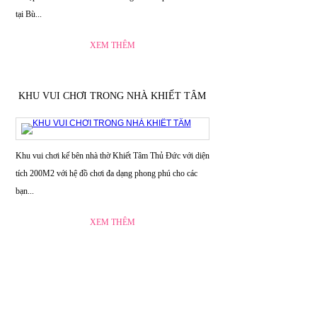
tại Bù...
XEM THÊM
KHU VUI CHƠI TRONG NHÀ KHIẾT TÂM
Khu vui chơi kế bên nhà thờ Khiết Tâm Thủ Đức với diện
tích 200M2 với hệ đồ chơi đa dạng phong phú cho các
bạn...
XEM THÊM
CÔNG TY TNHH MTV SX TM DV HOA SEN
HỒNG