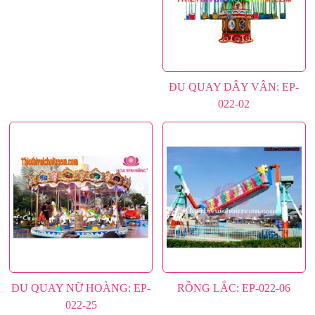
MÁY GAME
BÀN CHƠI
MÁY GAME LOẠI KHÁC
GAME ĐƯỜNG ĐUA
NHÀ PHAO - NHÀ HƠI
NHÀ HƠI NHÀ PHAO
CÔNG VIÊN NƯỚC
ĐU QUAY DÂY VÂN: EP-
CỔNG HƠI - CỔNG SỰ KIỆN
022-02
HỒ BƠI
RỐI HƠI
Dự án
Tư vấn
Tin tức
Liên hệ
ĐU QUAY NỮ HOÀNG: EP-
RỒNG LẮC: EP-022-06
022-25