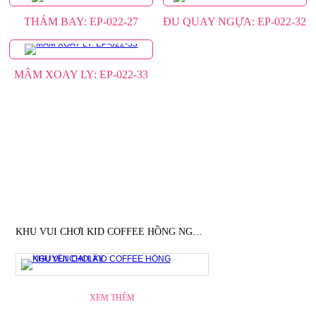
THẢM BAY: EP-022-27
ĐU QUAY NGỰA: EP-022-32
MÂM XOAY LY: EP-022-33
DỰ ÁN TIÊU BIỂU
KHU VUI CHƠI KID COFFEE HỒNG NGUYÊN CAI LẬY
XEM THÊM