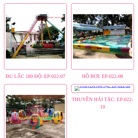
ĐU LẮC 180 ĐỘ: EP-022-07
HỒ BƠI: EP-022-08
THUYỀN HẢI TẶC: EP-022-
10