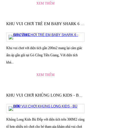
XEM THÊM
KHU VUI CHƠI TRẺ EM BABY SHARK 6 - GÒ CÔNG
Khu vui chơi với diện tích gần 200m2 mang lại cảm giác
ấm áp gần gũi tại Gò Công Tiền Giang, Với diện tích
khá...
XEM THÊM
KHU VUI CHƠI KHỦNG LONG KIDS - BÙ ĐỐP
Khủng Long Kids Bù Đốp với diện tích trên 300M2 cùng
tổ hợp nhiều trò chơi cho bé tham gia khám phá vui chơi