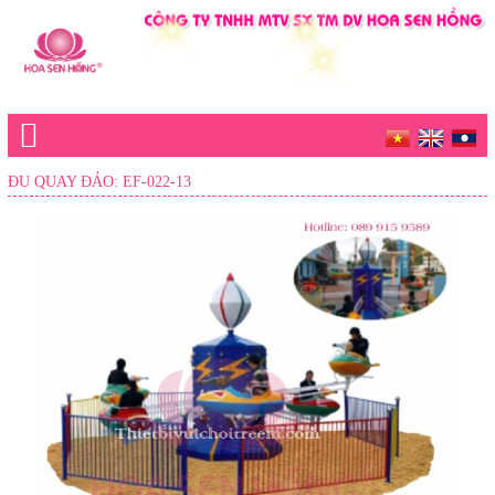
ĐU QUAY ĐẢO: EF-022-13
Trang chủ
Giới thiệu
Sản phẩm
KHU VUI CHƠI TRONG NHÀ
KHU LIÊN HOÀN TRONG NHÀ
ĐỒ CHƠI MÂM XOAY ĐIỆN - CƠ - ĐỒ CHƠI KHÁC
ĐỒ CHƠI TRONG NHÀ CÁC LOẠI
KHU VUI CHƠI GIAO THÔNG TRONG NHÀ
KHU HƯỚNG NGHIỆP TRẺ EM TRONG NHÀ
KHU VUI CHƠI NGOÀI TRỜI
CẦU TRƯỢT LIÊN HOÀN NGOÀI TRỜI
THANG LEO
TƯỜNG LEO NÚI
XÍCH ĐU
CẦU TRƯỢT COMPOSTE NGOÀI TRỜI