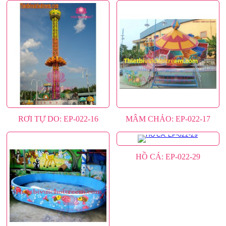
RƠI TỰ DO: EP-022-16
MÂM CHẢO: EP-022-17
HỒ CÁ: EP-022-29