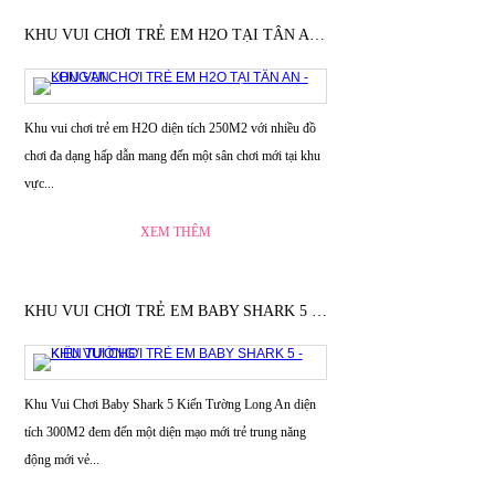
KHU VUI CHƠI TRẺ EM H2O TẠI TÂN AN - LONG AN
Khu vui chơi trẻ em H2O diện tích 250M2 với nhiều đồ
chơi đa dạng hấp dẫn mang đến một sân chơi mới tại khu
vực...
XEM THÊM
KHU VUI CHƠI TRẺ EM BABY SHARK 5 - KIẾN TƯỜNG
Khu Vui Chơi Baby Shark 5 Kiến Tường Long An diện
tích 300M2 đem đến một diện mạo mới trẻ trung năng
động mới vẻ...