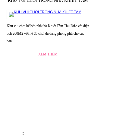
KHU VUI CHƠI TRONG NHÀ KHIẾT TÂM
Khu vui chơi kế bên nhà thờ Khiết Tâm Thủ Đức với diện
tích 200M2 với hệ đồ chơi đa dạng phong phú cho các
bạn...
XEM THÊM
CÔNG TY TNHH MTV SX TM DV HOA SEN
HỒNG
Địa chỉ:
326B/25 KP Nội Hóa 1,P. Đông Hòa, TP Hồ Chí
Minh
Email: hoasenhong.vn@gmail.com
SĐT/ Zalo :
0988994369 -
0908332089
Website
:
thietbivuichoitreem.com