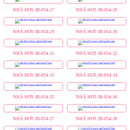
NHÀ HƠI: IB-054-27
NHÀ HƠI: IB-054-28
NHÀ HƠI: IB-054-29
NHÀ HƠI: IB-054-30
NHÀ HƠI: IB-054-31
NHÀ HƠI: IB-054-32
NHÀ HƠI: IB-054-33
NHÀ HƠI: IB-054-34
NHÀ HƠI: IB-054-35
NHÀ HƠI: IB-054-36
NHÀ HƠI: IB-054-37
NHÀ HƠI: IB-054-38