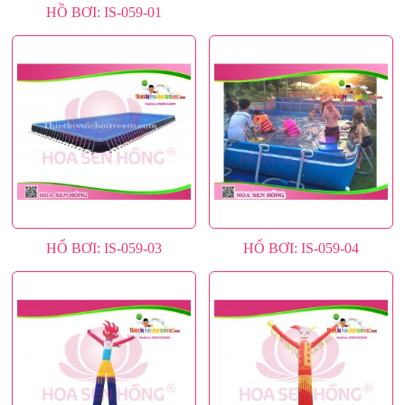
HỒ BƠI: IS-059-01
HỔ BƠI: IS-059-03
HỔ BƠI: IS-059-04