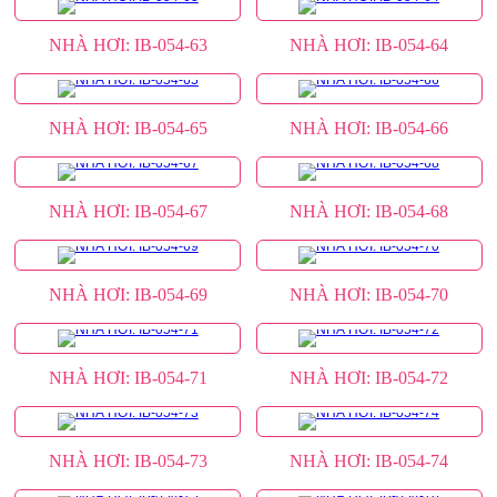
NHÀ HƠI: IB-054-63
NHÀ HƠI: IB-054-64
NHÀ HƠI: IB-054-65
NHÀ HƠI: IB-054-66
NHÀ HƠI: IB-054-67
NHÀ HƠI: IB-054-68
NHÀ HƠI: IB-054-69
NHÀ HƠI: IB-054-70
NHÀ HƠI: IB-054-71
NHÀ HƠI: IB-054-72
NHÀ HƠI: IB-054-73
NHÀ HƠI: IB-054-74