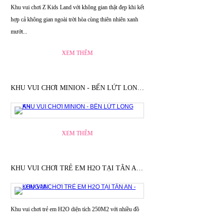
Khu vui chơi Z Kids Land với không gian thật đẹp khi kết
hợp cả không gian ngoài trời hòa cùng thiên nhiên xanh
mướt...
XEM THÊM
KHU VUI CHƠI MINION - BẾN LỨT LONG AN
XEM THÊM
KHU VUI CHƠI TRẺ EM H2O TẠI TÂN AN - LONG AN
Khu vui chơi trẻ em H2O diện tích 250M2 với nhiều đồ