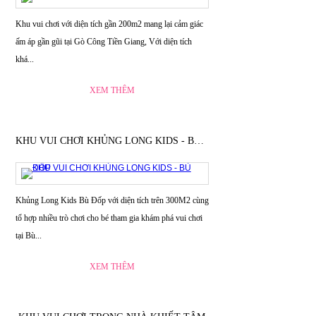
Khu vui chơi với diện tích gần 200m2 mang lại cảm giác
ấm áp gần gũi tại Gò Công Tiền Giang, Với diện tích
khá...
XEM THÊM
KHU VUI CHƠI KHỦNG LONG KIDS - BÙ ĐỐP
Khủng Long Kids Bù Đốp với diện tích trên 300M2 cùng
tổ hợp nhiều trò chơi cho bé tham gia khám phá vui chơi
tại Bù...
XEM THÊM