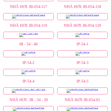
NHÀ HƠI: IB-054-117
NHÀ HƠI: IB-054-118
NHÀ HƠI: IB-054-119
NHÀ HƠI: IB-054-120
IB - 54 - 46
IP-54-1
IP-54-2
IP-54-3
IP-54-4
IP-54-5
NHÀ HƠI : IB - 54 - 20
NHÀ HƠI: IB-054-01