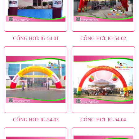
MÁY GAME
BÀN CHƠI
MÁY GAME LOẠI KHÁC
GAME ĐƯỜNG ĐUA
NHÀ PHAO - NHÀ HƠI
NHÀ HƠI NHÀ PHAO
CÔNG VIÊN NƯỚC
CỔNG HƠI: IG-54-01
CỔNG HƠI: IG-54-02
CỔNG HƠI - CỔNG SỰ KIỆN
HỒ BƠI
RỐI HƠI
Dự án
Tư vấn
Tin tức
Liên hệ
CỔNG HƠI: IG-54-03
CỔNG HƠI: IG-54-04