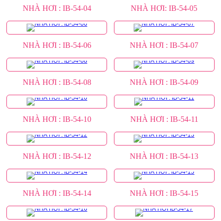
NHÀ HƠI : IB-54-04
NHÀ HƠI: IB-54-05
NHÀ HƠI : IB-54-06
NHÀ HƠI : IB-54-07
NHÀ HƠI : IB-54-08
NHÀ HƠI : IB-54-09
NHÀ HƠI : IB-54-10
NHÀ HƠI : IB-54-11
NHÀ HƠI : IB-54-12
NHÀ HƠI : IB-54-13
NHÀ HƠI : IB-54-14
NHÀ HƠI : IB-54-15