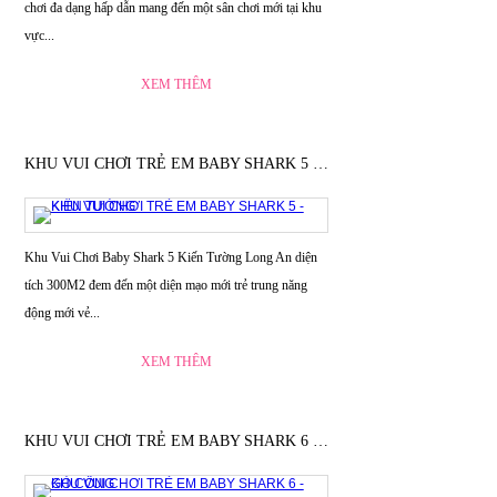
chơi đa dạng hấp dẫn mang đến một sân chơi mới tại khu
vực...
XEM THÊM
KHU VUI CHƠI TRẺ EM BABY SHARK 5 - KIẾN TƯỜNG
Khu Vui Chơi Baby Shark 5 Kiến Tường Long An diện
tích 300M2 đem đến một diện mạo mới trẻ trung năng
động mới vẻ...
XEM THÊM
KHU VUI CHƠI TRẺ EM BABY SHARK 6 - GÒ CÔNG