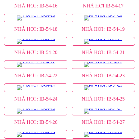
NHÀ HƠI : IB-54-16
NHÀ HƠI IB-54-17
NHÀ HƠI : IB-54-18
NHÀ HƠI : IB-54-19
NHÀ HƠI : IB-54-20
NHÀ HƠI : IB-54-21
NHÀ HƠI : IB-54-22
NHÀ HƠI : IB-54-23
NHÀ HƠI : IB-54-24
NHÀ HƠI : IB-54-25
NHÀ HƠI : IB-54-26
NHÀ HƠI : IB-54-27