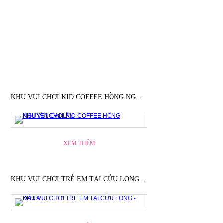
DỰ ÁN TIÊU BIỂU
KHU VUI CHƠI KID COFFEE HỒNG NGUYÊN CAI LẬY
XEM THÊM
KHU VUI CHƠI TRẺ EM TẠI CỬU LONG - ĐÀ LẠT