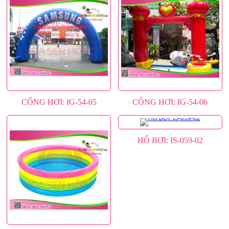
CỔNG HƠI: IG-54-05
CỔNG HƠI: IG-54-06
HỔ BƠI: IS-059-02