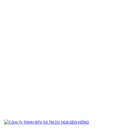
MST: 3701871353 - Ngày cấp 29/05/2011
Nơi cấp: Sở Kế Hoạch và Đầu tư Tỉnh Bình Dương
Chủ sở hữu: Đỗ Ngọc Luật
2017 Copyright © Hoa Sen Hồng. All rights reserved.
CHÍNH SÁCH
CHÍNH SÁCH BẢO MẬT
CHÍNH SÁCH VẬN CHUYỂN
CHÍNH SÁCH BẢO HÀNH
CHÍNH SÁCH ĐỔI TRẢ HÀNG
CHÍNH SÁCH THANH TOÁN