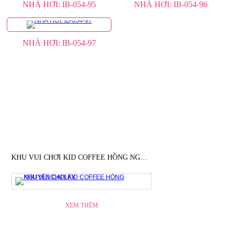
NHÀ HƠI: IB-054-95
NHÀ HƠI: IB-054-96
NHÀ HƠI: IB-054-97
DỰ ÁN TIÊU BIỂU
KHU VUI CHƠI KID COFFEE HỒNG NGUYÊN CAI LẬY
XEM THÊM