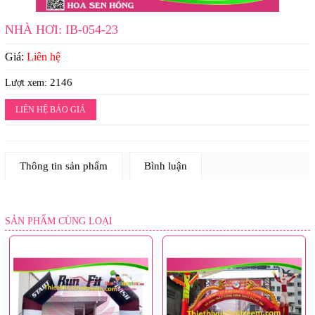
THÚ NHÚN LÒ XO
SÀN NHÚN
NHÀ HƠI: IB-054-23
BẬP BÊNH
MÂM XOAY
NHÀ BANH - BỂ BÓNG
Giá:
Liên hệ
THIẾT BỊ CÔNG VIÊN NƯỚC
CẦU TRƯỢT NƯỚC
2146
Lượt xem:
THIẾT BỊ CÔNG VIÊN NƯỚC
ĐỒ CHƠI CÔNG VIÊN - ĐỒ CHƠI ĐIỆN
LIÊN HỆ BÁO GIÁ
ĐỒ CHƠI CÔNG VIÊN
ĐU QUAY ĐẢO
ĐU QUAY NGỰA
MÂM XOAY ĐIỆN
Thông tin sản phẩm
Bình luận
XE LỬA ĐIỆN
CANO
XE ĐIỆN ĐỤNG
THÚ NHÚN ĐIỆN
THIẾT BỊ MẦM NON
SẢN PHẨM CÙNG LOẠI
ĐỒ CHƠI MẦM NON
BÀN GHẾ MẦM NON
GIƯỜNG MẦM NON
KỆ MẦM NON
THIẾT BỊ THỂ DỤC
THIẾT BỊ THỂ DỤC NGOÀI TRỜI
THIẾT BỊ THỂ DỤC TRONG NHÀ