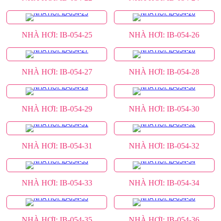
NHÀ HƠI: IB-054-25
NHÀ HƠI: IB-054-26
NHÀ HƠI: IB-054-27
NHÀ HƠI: IB-054-28
NHÀ HƠI: IB-054-29
NHÀ HƠI: IB-054-30
NHÀ HƠI: IB-054-31
NHÀ HƠI: IB-054-32
NHÀ HƠI: IB-054-33
NHÀ HƠI: IB-054-34
NHÀ HƠI: IB-054-35
NHÀ HƠI: IB-054-36