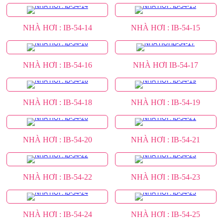
NHÀ HƠI : IB-54-14
NHÀ HƠI : IB-54-15
NHÀ HƠI : IB-54-16
NHÀ HƠI IB-54-17
NHÀ HƠI : IB-54-18
NHÀ HƠI : IB-54-19
NHÀ HƠI : IB-54-20
NHÀ HƠI : IB-54-21
NHÀ HƠI : IB-54-22
NHÀ HƠI : IB-54-23
NHÀ HƠI : IB-54-24
NHÀ HƠI : IB-54-25