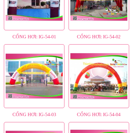
MÁY GAME
BÀN CHƠI
MÁY GAME LOẠI KHÁC
GAME ĐƯỜNG ĐUA
NHÀ PHAO - NHÀ HƠI
NHÀ HƠI NHÀ PHAO
CÔNG VIÊN NƯỚC
CỔNG HƠI: IG-54-01
CỔNG HƠI: IG-54-02
CỔNG HƠI - CỔNG SỰ KIỆN
HỒ BƠI
RỐI HƠI
Dự án
Tư vấn
Tin tức
Liên hệ
CỔNG HƠI: IG-54-03
CỔNG HƠI: IG-54-04