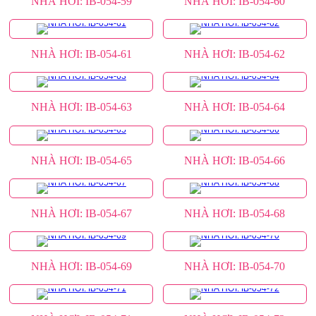
NHÀ HƠI: IB-054-59
NHÀ HƠI: IB-054-60
NHÀ HƠI: IB-054-61
NHÀ HƠI: IB-054-62
NHÀ HƠI: IB-054-63
NHÀ HƠI: IB-054-64
NHÀ HƠI: IB-054-65
NHÀ HƠI: IB-054-66
NHÀ HƠI: IB-054-67
NHÀ HƠI: IB-054-68
NHÀ HƠI: IB-054-69
NHÀ HƠI: IB-054-70