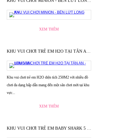
KHU VUI CHƠI MINION - BẾN LỨT LONG AN
XEM THÊM
KHU VUI CHƠI TRẺ EM H2O TẠI TÂN AN - LONG AN
Khu vui chơi trẻ em H2O diện tích 250M2 với nhiều đồ
chơi đa dạng hấp dẫn mang đến một sân chơi mới tại khu
vực...
XEM THÊM
KHU VUI CHƠI TRẺ EM BABY SHARK 5 - KIẾN TƯỜNG