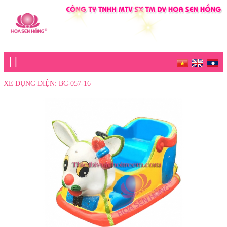
XE ĐỤNG ĐIỆN: BC-057-16
Trang chủ
Giới thiệu
Sản phẩm
KHU VUI CHƠI TRONG NHÀ
KHU LIÊN HOÀN TRONG NHÀ
ĐỒ CHƠI MÂM XOAY ĐIỆN - CƠ - ĐỒ CHƠI KHÁC
ĐỒ CHƠI TRONG NHÀ CÁC LOẠI
KHU VUI CHƠI GIAO THÔNG TRONG NHÀ
KHU HƯỚNG NGHIỆP TRẺ EM TRONG NHÀ
KHU VUI CHƠI NGOÀI TRỜI
CẦU TRƯỢT LIÊN HOÀN NGOÀI TRỜI
THANG LEO
TƯỜNG LEO NÚI
XÍCH ĐU
CẦU TRƯỢT COMPOSTE NGOÀI TRỜI