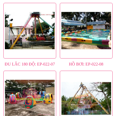
ĐU LẮC 180 ĐỘ: EP-022-07
HỒ BƠI: EP-022-08