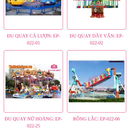
MÁY GAME
BÀN CHƠI
MÁY GAME LOẠI KHÁC
GAME ĐƯỜNG ĐUA
NHÀ PHAO - NHÀ HƠI
NHÀ HƠI NHÀ PHAO
CÔNG VIÊN NƯỚC
ĐU QUAY CÁ LƯỢN: EP-
ĐU QUAY DÂY VÂN: EP-
CỔNG HƠI - CỔNG SỰ KIỆN
022-01
022-02
HỒ BƠI
RỐI HƠI
Dự án
Tư vấn
Tin tức
Liên hệ
ĐU QUAY NỮ HOÀNG: EP-
RỒNG LẮC: EP-022-06
022-25