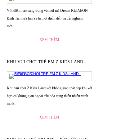
Với diện mạo sang trọng và mới mẻ Dream Kid AEON
Bình Tân hứa hẹn sẽ là một điểm đến và trải nghiệm
mới...
XEM THÊM
KHU VUI CHƠI TRẺ EM Z KIDS LAND - BIÊN HÒA
Khu vui chơi Z Kids Land với không gian thật đẹp khi kết
hợp cả không gian ngoài trời hòa cùng thiên nhiên xanh
mướt...
XEM THÊM