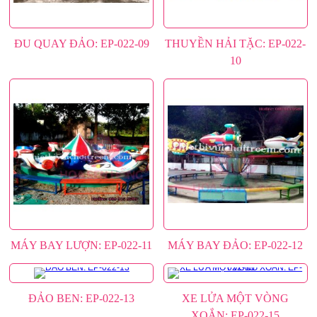
ĐU QUAY ĐẢO: EP-022-09
THUYỀN HẢI TẶC: EP-022-
10
MÁY BAY LƯỢN: EP-022-11
MÁY BAY ĐẢO: EP-022-12
ĐẢO BEN: EP-022-13
XE LỬA MỘT VÒNG
XOẮN: EP-022-15