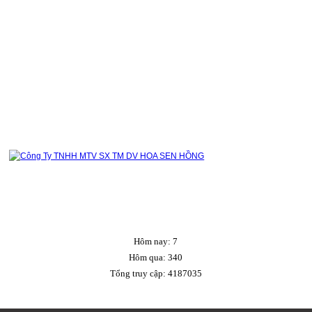
CHÍNH SÁCH
CHÍNH SÁCH BẢO MẬT
CHÍNH SÁCH VẬN CHUYỂN
CHÍNH SÁCH BẢO HÀNH
CHÍNH SÁCH ĐỔI TRẢ HÀNG
CHÍNH SÁCH THANH TOÁN
Hôm nay:
7
Hôm qua:
340
Tổng truy cập:
4187035