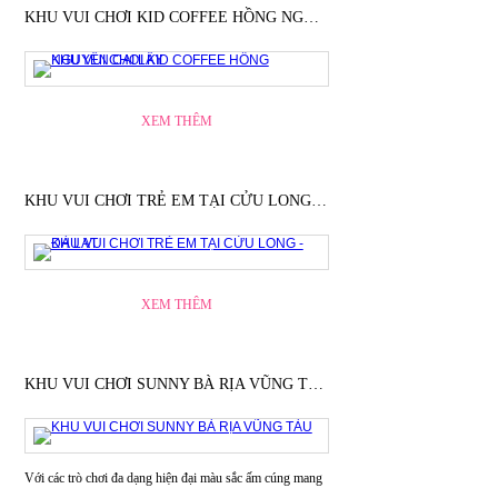
KHU VUI CHƠI KID COFFEE HỒNG NGUYÊN CAI LẬY
XEM THÊM
KHU VUI CHƠI TRẺ EM TẠI CỬU LONG - ĐÀ LẠT
XEM THÊM
KHU VUI CHƠI SUNNY BÀ RỊA VŨNG TÀU
Với các trò chơi đa dạng hiện đại màu sắc ấm cúng mang